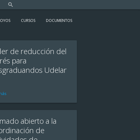
search
close
POYOS
CURSOS
DOCUMENTOS
ler de reducción del
rés para
sgraduandos Udelar
más
mado abierto a la
ordinación de
tividades de