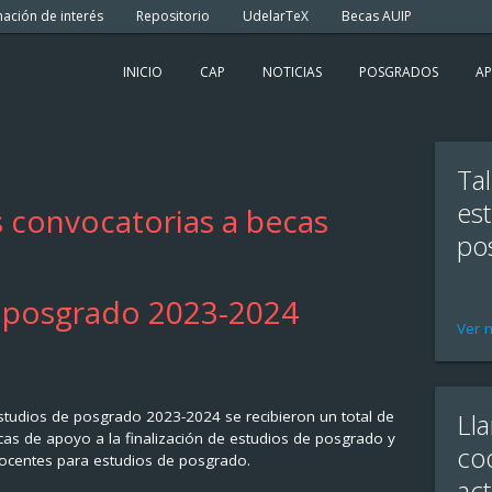
ación de interés
Repositorio
UdelarTeX
Becas AUIP
INICIO
CAP
NOTICIAS
POSGRADOS
A
Tal
est
s convocatorias a becas
po
e posgrado 2023-2024
Ver 
Lla
tudios de posgrado 2023-2024 se recibieron un total de
as de apoyo a la finalización de estudios de posgrado y
co
ocentes para estudios de posgrado.
ac