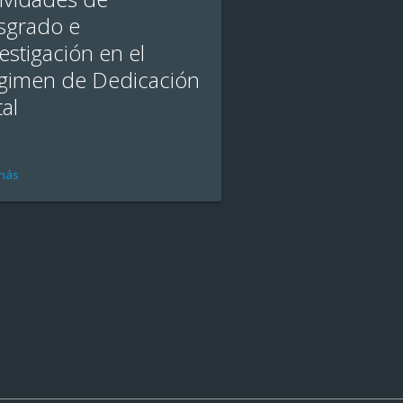
sgrado e
estigación en el
gimen de Dedicación
al
más