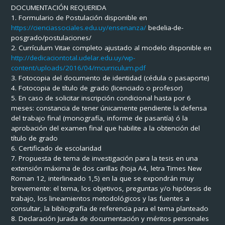
DOCUMENTACIÓN REQUERIDA
1. Formulario de Postulación disponible en
https://cienciassociales.edu.uy/ensenanza/
bedelia-de-
posgrado/postulaciones/
2. Currículum Vitae completo ajustado al modelo disponible en
http://dedicaciontotal.udelar.edu.uy/wp-
content/uploads/2016/04/mcurriculum.pdf
3. Fotocopia del documento de identidad (cédula o pasaporte)
4. Fotocopia de título de grado (licenciado o profesor)
5. En caso de solicitar inscripción condicional hasta por 6
meses: constancia de tener únicamente pendiente la defensa
del trabajo final (monografía, informe de pasantía) ó la
aprobación del examen final que habilite a la obtención del
título de grado
6. Certificado de escolaridad
7. Propuesta de tema de investigación para la tesis en una
extensión máxima de dos carillas (hoja A4, letra Times New
Roman 12, interlineado 1,5) en la que se expondrán muy
brevemente: el tema, los objetivos, preguntas y/o hipótesis de
trabajo, los lineamientos metodológicos y las fuentes a
consultar, la bibliografía de referencia para el tema planteado
8. Declaración Jurada de documentación y méritos personales